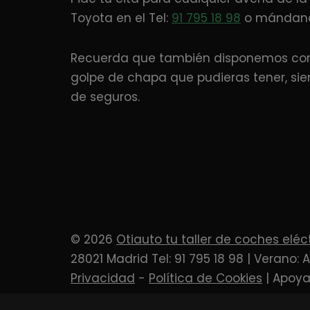
Toyota en el Tel:
91 795 18 98
o mándanos
Recuerda que también disponemos con t
golpe de chapa que pudieras tener, si
de seguros.
© 2026
Otiauto tu taller de coches eléc
28021 Madrid Tel: 91 795 18 98 | Verano: 
Privacidad
-
Política de Cookies
| Apoy
Atención taller verano: Abierto de lunes a viernes de 8 a 15h