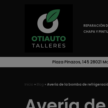
Saltar
al
REPARACIÓN D
contenido
CHAPA Y PINT
Plaza Pinazos, 145 28021 M
Inicio
»
Blog
»
Avería de la bomba de refrigeració
Avería d