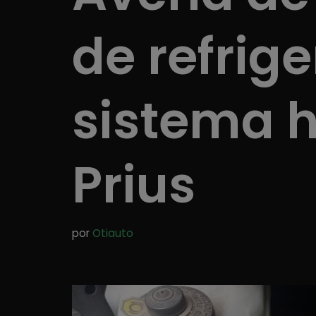
de refrig
sistema h
Prius
por
Otiauto