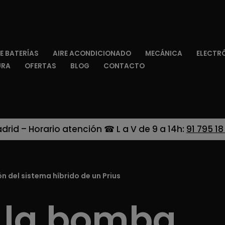
E BATERÍAS
AIRE ACONDICIONADO
MECÁNICA
ELECTR
URA
OFERTAS
BLOG
CONTACTO
adrid – Horario atención ☎ L a V de 9 a 14h:
91 795 18
n del sistema híbrido de un Prius
e la bomba