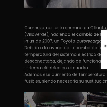
Comenzamos esta semana en Otiauto,
(Villaverde), haciendo el
cambio de la b
Prius
de 2007, un Toyota
autorecargabl
i
Debido a la avería de la bomba de ref
temperatura del sistema eléctrico de al
desconectaba, dejando de funcionar y 
sistema eléctrico en el cuadro.
Además ese aumento de temperatura c
fusibles, siendo necesaria su sustitución