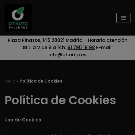
Saltar
al
contenido
Plaza Pinazos, 145 28021 Madrid – Horario atención
☎ L a V de 9 a 14h:
91 795 18 98
E-mail:
info@otiauto.es
Inicio
»
Política de Cookies
Política de Cookies
Uso de Cookies