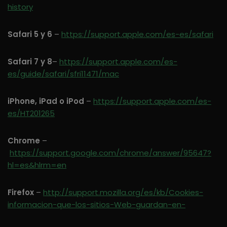
history
Safari 5 y 6
–
https://support.apple.com/es-es/safari
Safari 7 y 8
–
https://support.apple.com/es-
es/guide/safari/sfri11471/mac
iPhone, iPad o iPod
–
https://support.apple.com/es-
es/HT201265
Chrome
–
https://support.google.com/chrome/answer/95647?
hl=es&hlrm=en
Firefox
–
http://support.mozilla.org/es/kb/Cookies-
informacion-que-los-sitios-Web-guardan-en-