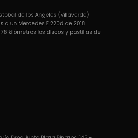
stobal de los Angeles (Villaverde)
as a un Mercedes E 220d de 2018
6 kilómetros los discos y pastillas de
aría Droc, junto Plaza Pinazos, 145 -