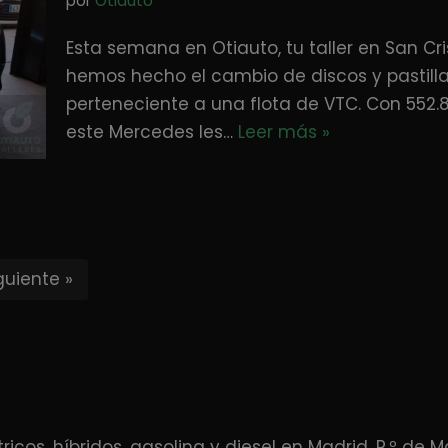
por
Otiauto
Esta semana en Otiauto, tu taller en San Cri
hemos hecho el cambio de discos y pastill
perteneciente a una flota de VTC. Con 552.87
este Mercedes les…
Leer más »
guiente »
tricos
, híbridos, gasolina y diesel en Madrid. P.º de M