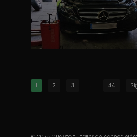
1
2
3
…
44
Si
© 2026
Otiauto tu taller de coches eléc