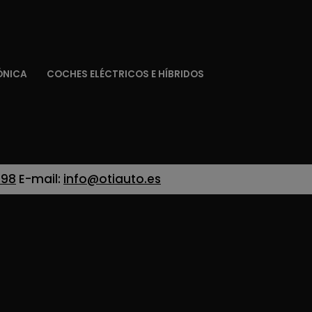
ÓNICA
COCHES ELÉCTRICOS E HÍBRIDOS
 98
E-mail:
info@otiauto.es