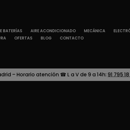
E BATERÍAS
AIRE ACONDICIONADO
MECÁNICA
ELECTR
URA
OFERTAS
BLOG
CONTACTO
adrid – Horario atención ☎ L a V de 9 a 14h:
91 795 18