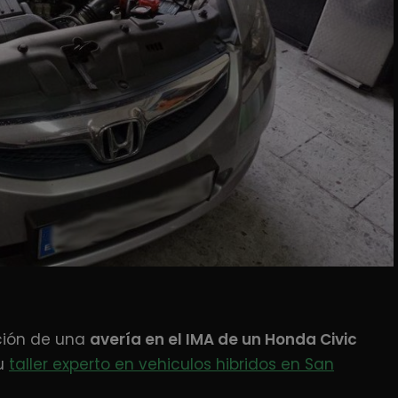
ción de una
avería en el IMA de un Honda Civic
tu
taller experto en vehiculos hibridos en San