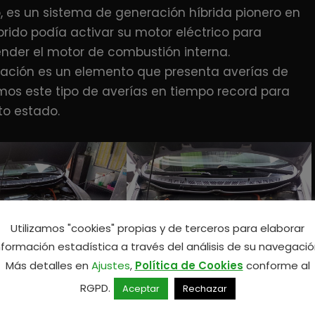
do, es un sistema de generación híbrida pionero en
brido podía activar su motor eléctrico para
ender el motor de combustión interna.
idación es un elemento que presenta averías de
amos este tipo de averías en tiempo record para
to estado.
Utilizamos "cookies" propias y de terceros para elaborar
nformación estadística a través del análisis de su navegació
Más detalles en
Ajustes
,
Política de Cookies
conforme al
RGPD.
Aceptar
Rechazar