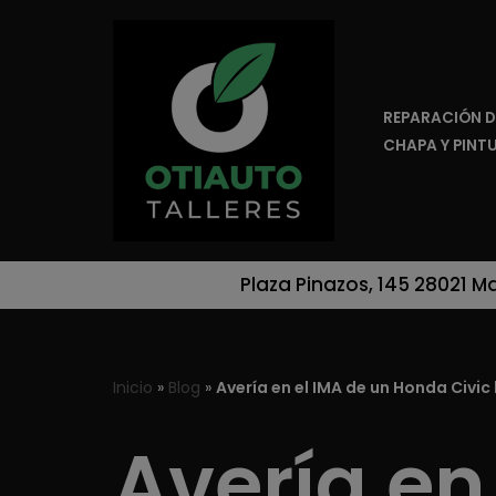
Saltar
al
REPARACIÓN D
contenido
CHAPA Y PINT
Plaza Pinazos, 145 28021 M
Inicio
»
Blog
»
Avería en el IMA de un Honda Civic
Avería en