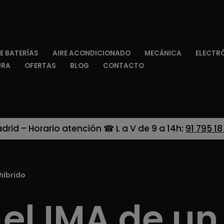
E BATERÍAS
AIRE ACONDICIONADO
MECÁNICA
ELECTR
URA
OFERTAS
BLOG
CONTACTO
adrid – Horario atención ☎ L a V de 9 a 14h:
91 795 18
 híbrido
 el IMA de un