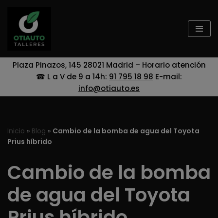
Saltar
al
contenido
Plaza Pinazos, 145 28021 Madrid – Horario atención
☎ L a V de 9 a 14h:
91 795 18 98
E-mail:
info@otiauto.es
Inicio
»
Blog
»
Cambio de la bomba de agua del Toyota
Prius híbrido
Cambio de la bomba
de agua del Toyota
Prius híbrido