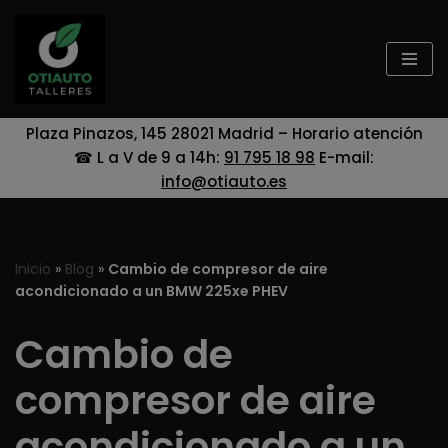
Saltar
al
contenido
Plaza Pinazos, 145 28021 Madrid – Horario atención
☎ L a V de 9 a 14h:
91 795 18 98
E-mail:
info@otiauto.es
Inicio
»
Blog
»
Cambio de compresor de aire
acondicionado a un BMW 225xe PHEV
Cambio de
compresor de aire
acondicionado a un