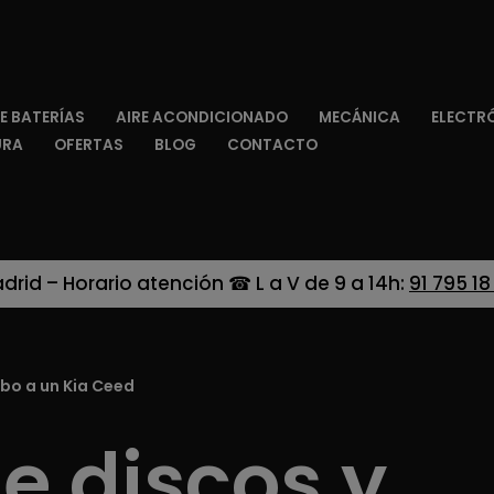
E BATERÍAS
AIRE ACONDICIONADO
MECÁNICA
ELECTR
URA
OFERTAS
BLOG
CONTACTO
adrid – Horario atención ☎ L a V de 9 a 14h:
91 795 18
bo a un Kia Ceed
e discos y