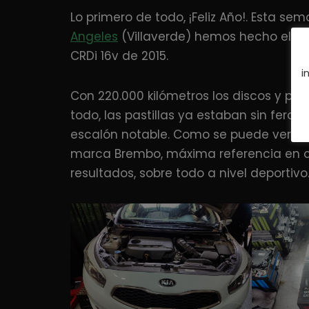
Lo primero de todo, ¡Feliz Año!. Esta se
Angeles
(Villaverde) hemos hecho el
ca
CRDi 16v de 2015.
i
Con 220.000 kilómetros los discos y pas
todo, las pastillas ya estaban sin ferod
escalón notable. Como se puede ver en l
marca Brembo, máxima referencia en cu
resultados, sobre todo a nivel deportivo