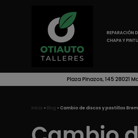
Saltar
al
REPARACIÓN D
contenido
CHAPA Y PINT
Plaza Pinazos, 145 28021 M
Inicio
»
Blog
»
Cambio de discos y pastillas Brem
Cambio d