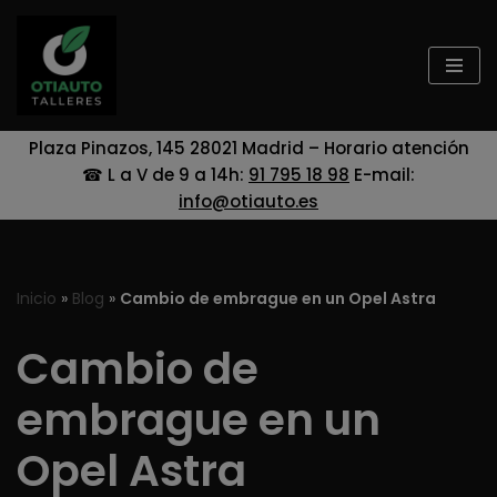
Saltar
al
contenido
Plaza Pinazos, 145 28021 Madrid – Horario atención
☎ L a V de 9 a 14h:
91 795 18 98
E-mail:
info@otiauto.es
Inicio
»
Blog
»
Cambio de embrague en un Opel Astra
Cambio de
embrague en un
Opel Astra