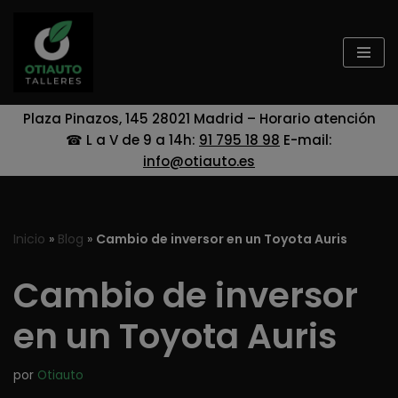
Saltar
al
contenido
Plaza Pinazos, 145 28021 Madrid – Horario atención
☎ L a V de 9 a 14h:
91 795 18 98
E-mail:
info@otiauto.es
Inicio
»
Blog
»
Cambio de inversor en un Toyota Auris
Cambio de inversor
en un Toyota Auris
por
Otiauto