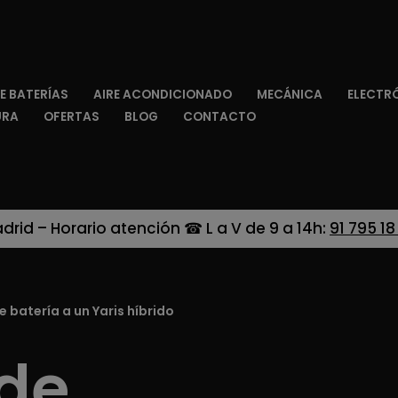
E BATERÍAS
AIRE ACONDICIONADO
MECÁNICA
ELECTR
URA
OFERTAS
BLOG
CONTACTO
adrid – Horario atención ☎ L a V de 9 a 14h:
91 795 18
 batería a un Yaris híbrido
 de