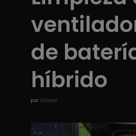
ventilado
de baterí
híbrido
por
Otiauto