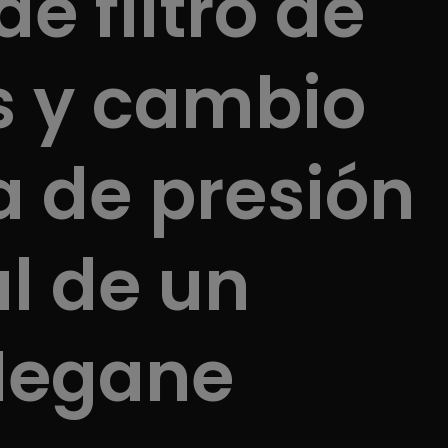
e filtro de
s y cambio
a de presión
al de un
Megane