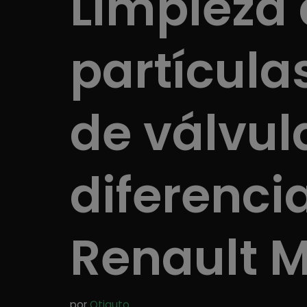
Limpieza d
partícula
de válvul
diferenci
Renault 
por
Otiauto