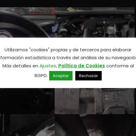
Utilizamos "cookies" propias y de terceros para elaborar
nformación estadística a través del análisis de su navegació
Más detalles en
Ajustes
,
Política de Cookies
conforme al
RGPD.
Aceptar
Rechazar