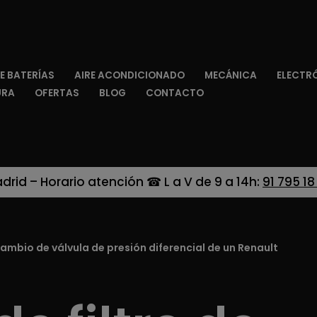
E BATERÍAS
AIRE ACONDICIONADO
MECÁNICA
ELECTR
URA
OFERTAS
BLOG
CONTACTO
adrid – Horario atención ☎ L a V de 9 a 14h:
91 795 18
 cambio de válvula de presión diferencial de un Renault