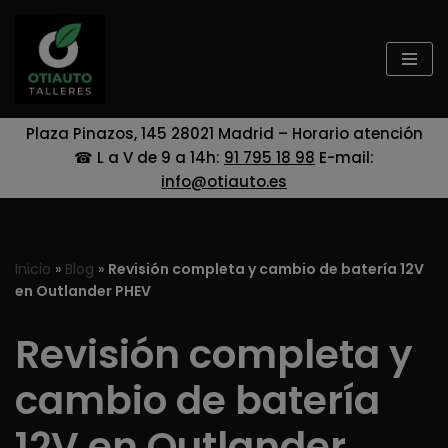
Saltar
al
contenido
Plaza Pinazos, 145 28021 Madrid – Horario atención
☎ L a V de 9 a 14h:
91 795 18 98
E-mail:
info@otiauto.es
Inicio
»
Blog
»
Revisión completa y cambio de batería 12V
en Outlander PHEV
Revisión completa y
cambio de batería
12V en Outlander