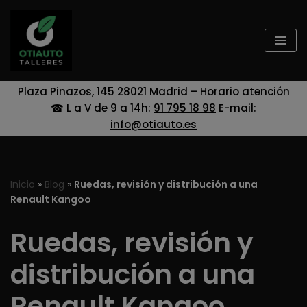
Saltar
al
contenido
Plaza Pinazos, 145 28021 Madrid – Horario atención
☎ L a V de 9 a 14h:
91 795 18 98
E-mail:
info@otiauto.es
Inicio
»
Blog
»
Ruedas, revisión y distribución a una
Renault Kangoo
Ruedas, revisión y
distribución a una
Renault Kangoo