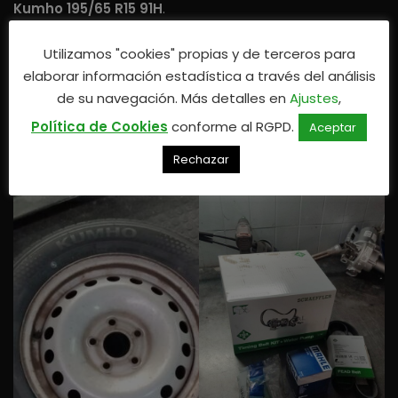
Kumho 195/65 R15 91H
.
Utilizamos "cookies" propias y de terceros para
Para el
cambio de distribución
hemos optado por un kit
elaborar información estadística a través del análisis
completo de marca Schaeffler que incluye tanto la
de su navegación. Más detalles en
Ajustes
,
nueva bomba de agua como los tensores. Los filtros los
hemos puesto Mahle, marca europea de excelente
Política de Cookies
conforme al RGPD.
Aceptar
calidad.
Rechazar