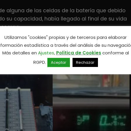
o de alguna de las celdas de la batería que debido
endo su capacidad, había llegado al final de su vida
escarga.
Utilizamos "cookies" propias y de terceros para elaborar
 debido a que las baterías de los vehículos
nformación estadística a través del análisis de su navegació
 su número de ciclos de vida útil más rápido que
Más detalles en
Ajustes
,
Política de Cookies
conforme al
RGPD.
Aceptar
Rechazar