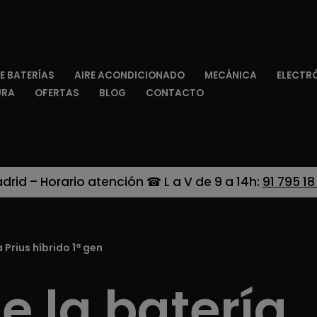
E BATERÍAS
AIRE ACONDICIONADO
MECÁNICA
ELECTR
URA
OFERTAS
BLOG
CONTACTO
adrid – Horario atención ☎ L a V de 9 a 14h:
91 795 18
Prius híbrido 1ª gen
 la batería