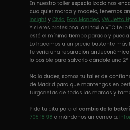
En nuestro taller especializado nos en
cualquier marca y modelo, tenemos am
Insight
y
Civic
,
Ford Mondeo
,
VW Jetta H
Y si eres profesional del taxi o VTC te
esté el mínimo tiempo parado y pueda s
Lo hacemos a un precio bastante más b
te sería una reparación antieconómic
lo posible para salvarlo dándole una 2ª v
No lo dudes, somos tu taller de confianz
de Madrid para que mantengas en perfec
furgonetas de todas las marcas y tamañ
Pide tu cita para el
cambio de la baterí
795 18 98
o mándanos un correo a:
info