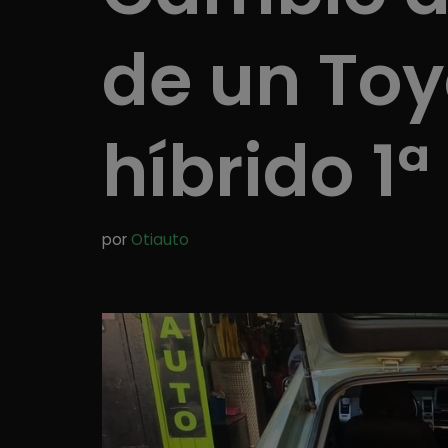
de un Toy
híbrido 1ª
por
Otiauto