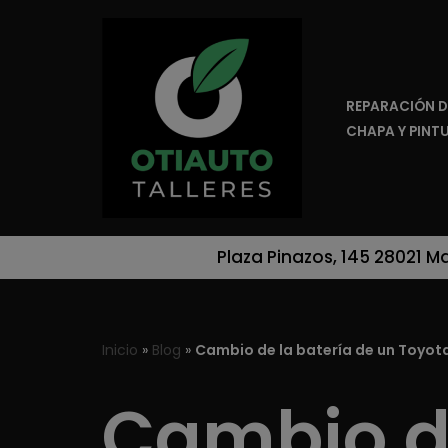
Saltar
al
REPARACIÓN D
contenido
CHAPA Y PINT
Plaza Pinazos, 145 28021 M
Inicio
»
Blog
»
Cambio de la batería de un Toyota 
Cambio de