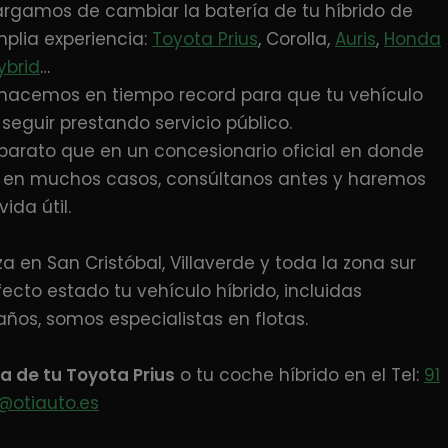
cargamos de cambiar la batería de tu híbrido de
plia experiencia:
Toyota Prius
, Corolla,
Auris
,
Honda
ybrid
…
 lo hacemos en tiempo record para que tu vehículo
eguir prestando servicio público.
arato que en un concesionario oficial en donde
a en muchos casos, consúltanos antes y haremos
ida útil.
a en San Cristóbal, Villaverde y toda la zona sur
to estado tu vehículo híbrido, incluidas
os, somos especialistas en flotas.
a de tu Toyota Prius
o tu coche híbrido en el Tel:
91
@otiauto.es